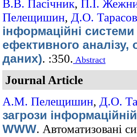
В.В. Пасічник
,
П.І. Жежн
Пелещишин
,
Д.О. Тарасо
інформаційні системи 
ефективного аналізу,
даних)
.
:350.
Abstract
Journal Article
А.М. Пелещишин
,
Д.О. Т
загрози інформаційній
WWW
.
Автоматизовані си