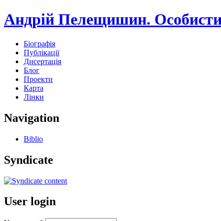
Андрій Пелещишин. Особисти
Біографія
Публікації
Дисертація
Блог
Проекти
Карта
Лінки
Navigation
Biblio
Syndicate
User login