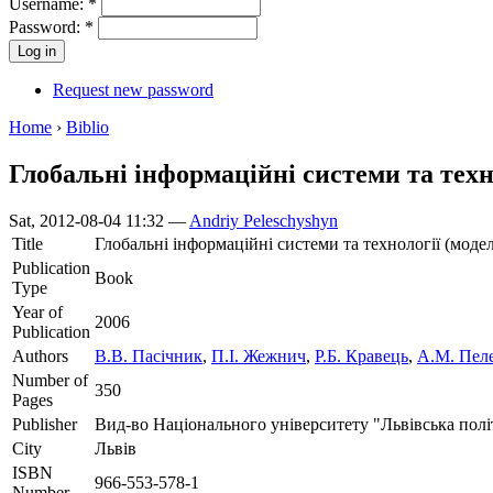
Username:
*
Password:
*
Request new password
Home
›
Biblio
Глобальні інформаційні системи та техн
Sat, 2012-08-04 11:32 —
Andriy Peleschyshyn
Title
Глобальні інформаційні системи та технології (моде
Publication
Book
Type
Year of
2006
Publication
Authors
В.В. Пасічник
,
П.І. Жежнич
,
Р.Б. Кравець
,
А.М. Пе
Number of
350
Pages
Publisher
Вид-во Національного університету "Львівська полі
City
Львів
ISBN
966-553-578-1
Number