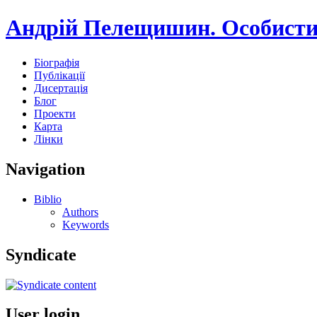
Андрій Пелещишин. Особисти
Біографія
Публікації
Дисертація
Блог
Проекти
Карта
Лінки
Navigation
Biblio
Authors
Keywords
Syndicate
User login