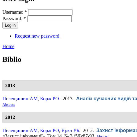
Username:
*
Password:
*
Request new password
Home
Biblio
2013
Пелещишин АМ
,
Корж РО
. 2013.
Аналіз сучасних видів та
Abstract
2012
Пелещишин АМ
,
Корж РО
,
Ярка УБ
. 2012.
Захист інформац
«Захист інформації». Том 14, № 3 (56):87-93.
Abstract