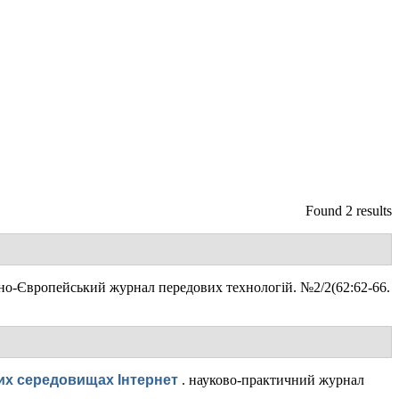
Found 2 results
но-Європейський журнал передових технологій. №2/2(62:62-66.
них середовищах Інтернет
.
науково-практичний журнал