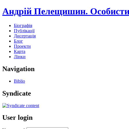
Андрій Пелещишин. Особисти
Біографія
Публікації
Дисертація
Блог
Проекти
Карта
Лінки
Navigation
Biblio
Syndicate
User login