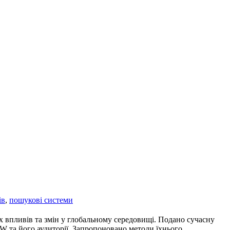
ів
,
пошукові системи
х впливів та змін у глобальному середовищі. Подано сучасну
 та його аудиторії. Запропоновано методи їхнього