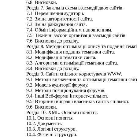
6.8. Висновки.
Розділ 7. Загальна схема взаємодії двох сайтів.
7.1. Переміщення аудиторії.
7.2. Зміна авторитетності сайта.
7.3. Зміна ранжування сайта.
7.4. Обмін інформаційним наповненням.
7.5. Технічні засоби організації взаємодії сайтів.
7.6. Висновки до розділу.
Розділ 8. Методи оптимізації опису та подання тема
8.1. Модифікація подання тематики сайта.
8.2. Модифікація тематики сайта.
8.3. Алгоритми оптимізації тематики сайта.
8.4. Висновки до розділу.
Розділ 9. Сайти спільнот користувачів WWW.
9.1. Методи визначення та оптимізації тематики сайт
9.2. Модель аудиторії форуму.
9.3. Методи позиціонування форумів.
9.4. Інші Веб-форми Інтернет-спільнот.
9.5. Вторинні виграші власників сайтів-спільнот.
9.6. Висновки.
Розділ 10. XML. Основні поняття.
10.1. Основні поняття.
10.2. Документи.
10.3. Логічні структури.
10.4. Фізичні структури.