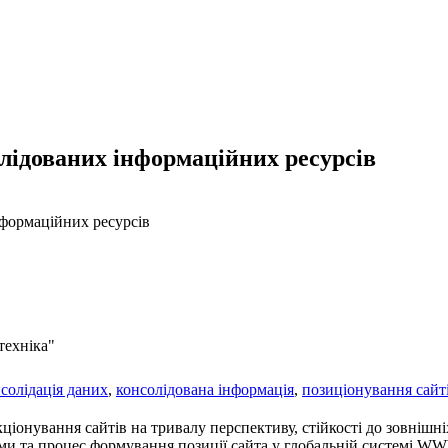
лідованих інформаційних ресурсів
нформаційних ресурсів
техніка"
солідація даних
,
консолідована інформація
,
позиціонування сайт
іонування сайтів на тривалу перспективу, стійкості до зовнішні
и та процес формування позиції сайта у глобальній системі WWW