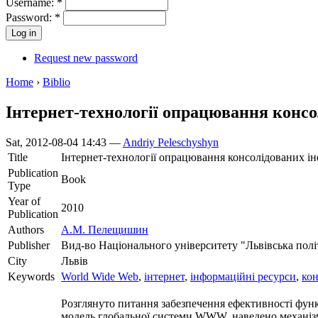
Username:
*
Password:
*
Request new password
Home
›
Biblio
Інтернет-технології опрацювання консо
Sat, 2012-08-04 14:43 —
Andriy Peleschyshyn
Title
Інтернет-технології опрацювання консолідованих і
Publication
Book
Type
Year of
2010
Publication
Authors
А.М. Пелещишин
Publisher
Вид-во Національного університету "Львівська полі
City
Львів
Keywords
World Wide Web
,
інтернет
,
інформаційні ресурси
,
кон
Розглянуто питання забезпечення ефективності функц
модель глобальної системи WWW, наведено механізм