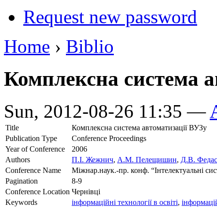
Request new password
Home
›
Biblio
Комплексна система а
Sun, 2012-08-26 11:35 —
Title
Комплексна система автоматизації ВУЗу
Publication Type
Conference Proceedings
Year of Conference
2006
Authors
П.І. Жежнич
,
А.М. Пелещишин
,
Д.В. Феда
Conference Name
Міжнар.наук.-пр. конф. “Інтелектуальні си
Pagination
8-9
Conference Location
Чернівці
Keywords
інформаційні технології в освіті
,
інформаці