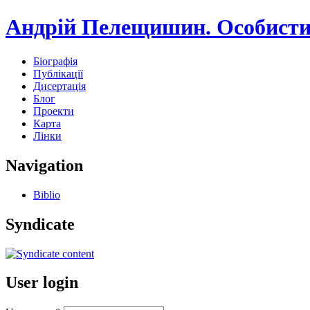
Андрій Пелещишин. Особисти
Біографія
Публікації
Дисертація
Блог
Проекти
Карта
Лінки
Navigation
Biblio
Syndicate
User login