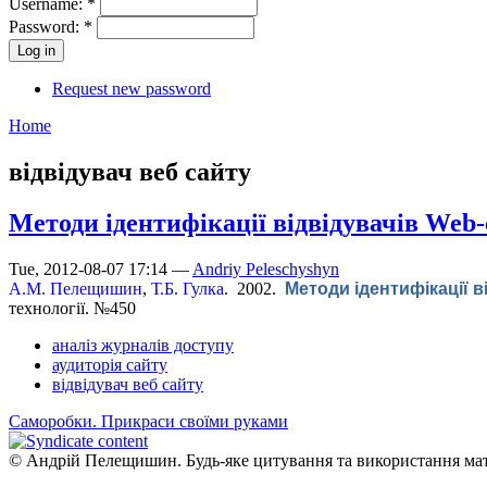
Username:
*
Password:
*
Request new password
Home
відвідувач веб сайту
Методи ідентифікації відвідувачів Web-
Tue, 2012-08-07 17:14 —
Andriy Peleschyshyn
А.М. Пелещишин
,
Т.Б. Гулка
. 2002.
Методи ідентифікації в
технології. №450
аналіз журналів доступу
аудиторія сайту
відвідувач веб сайту
Саморобки. Прикраси своїми руками
© Андрій Пелещишин. Будь-яке цитування та використання мате